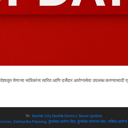
श-विदेशातून येणाऱ्या भाविकांना त्वरित आणि दर्जेदार आरोग्यसेवा उपलब्ध करण्यासाठी
Nashik City
,
Nashik District
,
News Update
ervices
,
Simhastha Planning
,
कुंभमेळा आरोग्य सेवा
,
कुंभमेळा स्वास्थ्य सेवा
,
नाशिक आरोग्य