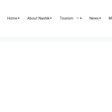
Home
About Nashik
Tourism
News
M