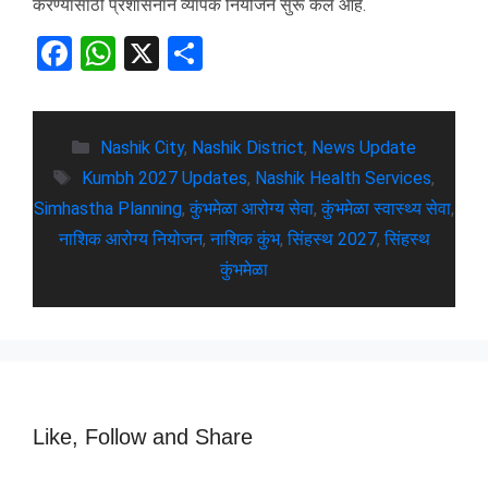
करण्यासाठी प्रशासनाने व्यापक नियोजन सुरू केले आहे.
F
W
X
S
a
h
h
ce
at
ar
b
Nashik City
s
,
Nashik District
e
,
News Update
Kumbh 2027 Updates
,
Nashik Health Services
,
o
A
Simhastha Planning
,
कुंभमेळा आरोग्य सेवा
,
कुंभमेळा स्वास्थ्य सेवा
,
o
p
नाशिक आरोग्य नियोजन
,
नाशिक कुंभ
,
सिंहस्थ 2027
,
सिंहस्थ
k
p
कुंभमेळा
Like, Follow and Share