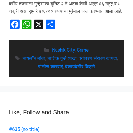
वर्षीय तरुणाला गुन्हेशाखा युनिट २ ने अटक केली असून ६६ गट्टू व ७
चक्री असा सुमारे ७०,९०० रुपयांचा मुद्देमाल जप्त करण्यात आला आहे.
F
W
X
S
a
h
h
ce
at
ar
b
s
Nashik City
e
,
Crime
नायलॉन मांजा
,
नाशिक गुन्हे शाखा
,
पर्यावरण संरक्षण कायदा
,
o
A
पोलीस कारवाई
,
बेकायदेशीर विक्री
o
p
k
p
Like, Follow and Share
#635 (no title)