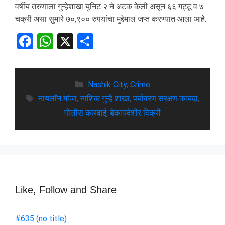
वर्षीय तरुणाला गुन्हेशाखा युनिट २ ने अटक केली असून ६६ गट्टू व ७
चक्री असा सुमारे ७०,९०० रुपयांचा मुद्देमाल जप्त करण्यात आला आहे.
F
W
X
S
a
h
h
ce
at
ar
b
s
Nashik City
e
,
Crime
नायलॉन मांजा
,
नाशिक गुन्हे शाखा
,
पर्यावरण संरक्षण कायदा
,
o
A
पोलीस कारवाई
,
बेकायदेशीर विक्री
o
p
k
p
Like, Follow and Share
#635 (no title)