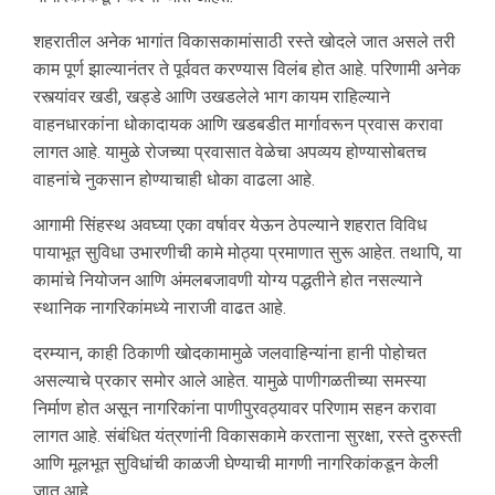
शहरातील अनेक भागांत विकासकामांसाठी रस्ते खोदले जात असले तरी
काम पूर्ण झाल्यानंतर ते पूर्ववत करण्यास विलंब होत आहे. परिणामी अनेक
रस्त्यांवर खडी, खड्डे आणि उखडलेले भाग कायम राहिल्याने
वाहनधारकांना धोकादायक आणि खडबडीत मार्गावरून प्रवास करावा
लागत आहे. यामुळे रोजच्या प्रवासात वेळेचा अपव्यय होण्यासोबतच
वाहनांचे नुकसान होण्याचाही धोका वाढला आहे.
आगामी सिंहस्थ अवघ्या एका वर्षावर येऊन ठेपल्याने शहरात विविध
पायाभूत सुविधा उभारणीची कामे मोठ्या प्रमाणात सुरू आहेत. तथापि, या
कामांचे नियोजन आणि अंमलबजावणी योग्य पद्धतीने होत नसल्याने
स्थानिक नागरिकांमध्ये नाराजी वाढत आहे.
दरम्यान, काही ठिकाणी खोदकामामुळे जलवाहिन्यांना हानी पोहोचत
असल्याचे प्रकार समोर आले आहेत. यामुळे पाणीगळतीच्या समस्या
निर्माण होत असून नागरिकांना पाणीपुरवठ्यावर परिणाम सहन करावा
लागत आहे. संबंधित यंत्रणांनी विकासकामे करताना सुरक्षा, रस्ते दुरुस्ती
आणि मूलभूत सुविधांची काळजी घेण्याची मागणी नागरिकांकडून केली
जात आहे.