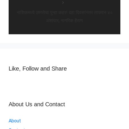
नाशिकमध्ये उष्णतेचा पुन्हा कहर! दहा दिवसांनंतर तापमान ४०
अंशांपार, नागरिक हैराण
Like, Follow and Share
About Us and Contact
About