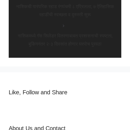
नाशिकची पारंपरिक रहाड रंगपंचमी ८ एप्रिलला; ७ ऐतिहासिक
रहाडींची स्वच्छता व दुरुस्ती सुरू
नाशिकमध्ये गॅस सिलेंडर वितरणाबाबत प्रशासनाची स्पष्टता;
बुकिंगनंतर २-३ दिवसांत होणार घरपोच पुरवठा
Like, Follow and Share
About Us and Contact