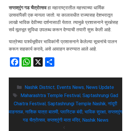
सप्तश्रृंग गड चैत्रोत्सव
हा महाराष्ट्रातील महत्त्वाच्या धार्मिक
उत्सवांपैकी एक मानला जातो. या कालावधीत राज्यासह देशभरातून
लाखो भाविक देवीच्या दर्शनासाठी येतात. त्यामुळे प्रशासनाने सुरक्षेसह
सर्व मूलभूत सुविधा उपलब्ध करून देण्याची तयारी सुरू केली आहे.
यात्रेच्या पार्श्वभूमीवर भाविकांनी प्रशासनाने केलेल्या सूचनांचे पालन
करून सहकार्य करावे, असे आवाहन करण्यात आले आहे.
F
W
X
S
a
h
h
ce
at
ar
b
Nashik District
s
e
,
Events News
,
News Update
Maharashtra Temple Festival
,
Saptashrungi Gad
o
A
Chaitra Festival
,
Saptashrungi Temple Nashik
,
नांदूरी
o
p
वाहनतळ
,
नाशिक यात्रा बातमी
,
प्लास्टिक बंदी
,
भाविक सुरक्षा
,
सप्तश्रृंग
k
p
गड चैत्रोत्सव
,
सप्तश्रृंगी माता मंदिर
,
Nashik News