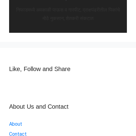
निफाडमध्ये अवकाळी पाऊस व गारपीट; द्राक्षपंढरीतील पिकांचे
मोठे नुकसान, शेतकरी संकटात
Like, Follow and Share
About Us and Contact
About
Contact