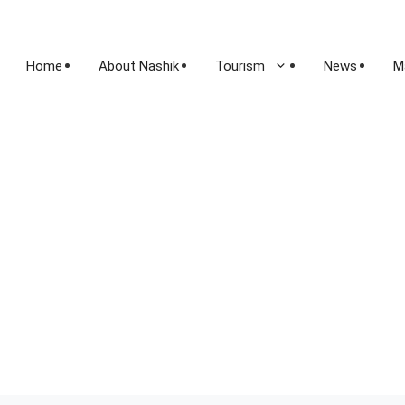
Home
About Nashik
Tourism
News
M